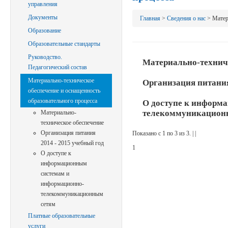
управления
Документы
Главная
>
Сведения о нас
>
Матер
Образование
Образовательные стандарты
Руководство.
Материально-технич
Педагогический состав
Материально-техническое
Организация питания
обеспечение и оснащенность
образовательного процесса
О доступе к информ
телекоммуникацион
Материально-
техническое обеспечение
Организация питания
Показано с 1 по 3 из 3. | |
2014 - 2015 учебный год
1
О доступе к
информационным
системам и
информационно-
телекоммуникационным
сетям
Платные образовательные
услуги