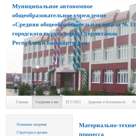
Муниципальное автономное
общеобразовательное учреждение
«Средняя общеобразовательная школа № 33
городского округа город Стерлитамак
Республики Башкортостан
Главная
Сведения о нас
ЕГЭ 2015
Здоровье и безопасность
Р
Материально-технич
Основные сведения
Структура и органы
процесса